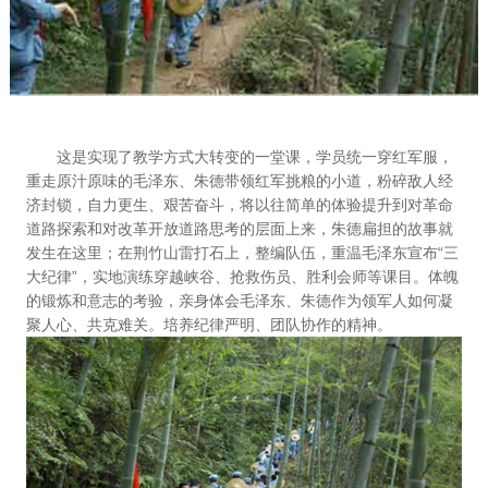
这是实现了教学方式大转变的一堂课，学员统一穿红军服，
重走原汁原味的毛泽东、朱德带领红军挑粮的小道，粉碎敌人经
济封锁，自力更生、艰苦奋斗，将以往简单的体验提升到对革命
道路探索和对改革开放道路思考的层面上来，朱德扁担的故事就
发生在这里；在荆竹山雷打石上，整编队伍，重温毛泽东宣布“三
大纪律”，实地演练穿越峡谷、抢救伤员、胜利会师等课目。体魄
的锻炼和意志的考验，亲身体会毛泽东、朱德作为领军人如何凝
聚人心、共克难关。培养纪律严明、团队协作的精神。