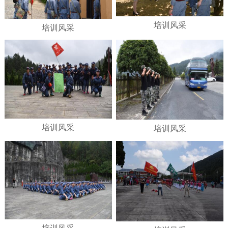
培训风采
培训风采
培训风采
培训风采