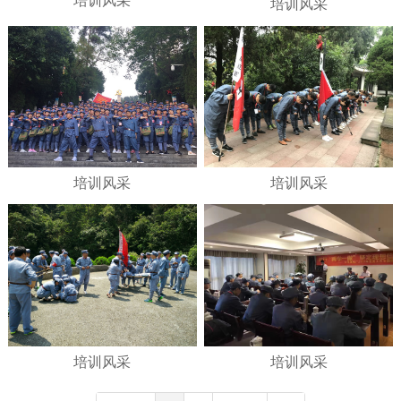
培训风采
培训风采
培训风采
培训风采
培训风采
培训风采